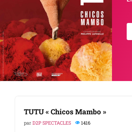
TUTU « Chicos Mambo »
par
D2P SPECTACLES
1416