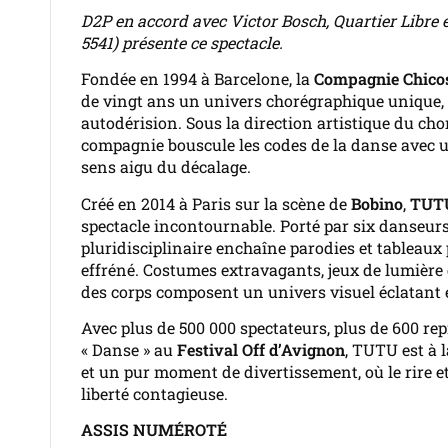
D2P en accord avec
Victor Bosch, Quartier Libre 
5541) présente ce spectacle
.
Fondée en 1994 à Barcelone, la
Compagnie Chic
de vingt ans un univers chorégraphique unique, 
autodérision. Sous la direction artistique du ch
compagnie bouscule les codes de la danse avec 
sens aigu du décalage.
Créé en 2014 à Paris sur la scène de
Bobino
,
TUT
spectacle incontournable. Porté par six danseu
pluridisciplinaire enchaîne parodies et tableau
effréné. Costumes extravagants, jeux de lumièr
des corps composent un univers visuel éclatant et
Avec plus de 500 000 spectateurs, plus de 600 rep
« Danse » au
Festival Off d’Avignon
, TUTU est à 
et un pur moment de divertissement, où le rire e
liberté contagieuse.
ASSIS NUMÉROTÉ