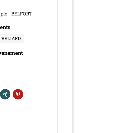
uple - BELFORT
ents
TBELIARD
évènement