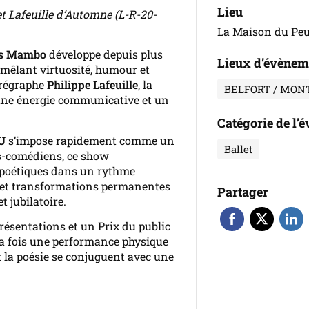
Lieu
et Lafeuille d’Automne (L-R-20-
La Maison du Pe
os Mambo
développe depuis plus
Lieux d’évènem
mêlant virtuosité, humour et
orégraphe
Philippe Lafeuille
, la
BELFORT / MON
une énergie communicative et un
Catégorie de l’
U
s’impose rapidement comme un
Ballet
rs-comédiens, ce show
x poétiques dans un rythme
e et transformations permanentes
Partager
 jubilatoire.
résentations et un Prix du public
la fois une performance physique
t la poésie se conjuguent avec une