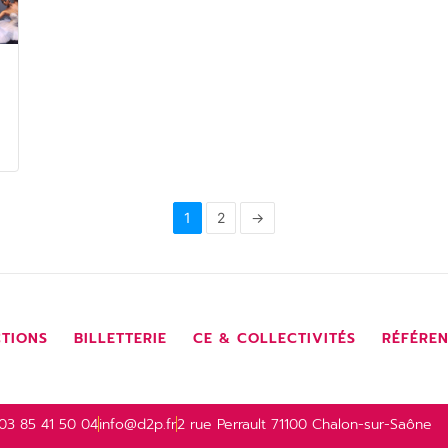
1
2
→
TIONS
BILLETTERIE
CE & COLLECTIVITÉS
RÉFÉRE
03 85 41 50 04
info@d2p.fr
2 rue Perrault 71100 Chalon-sur-Saône