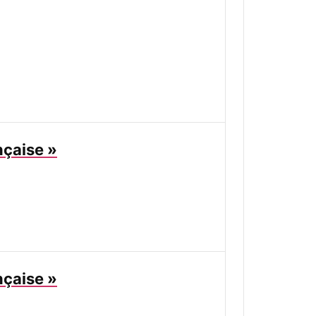
çaise »
çaise »