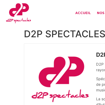
ACCUEIL
NOS
D2P SPECTACLE
D2
D2P 
rayo
Spéci
de pr
musi
La so
d’Au