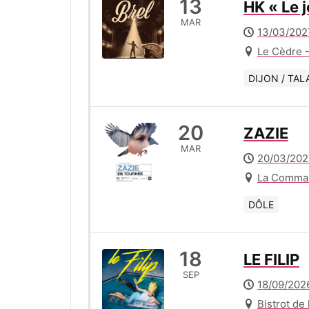
13
HK « Le j
MAR
13/03/202
Le Cèdre
DIJON / TAL
20
ZAZIE
MAR
20/03/202
La Comman
DÔLE
18
LE FILIP
SEP
18/09/202
Bistrot de