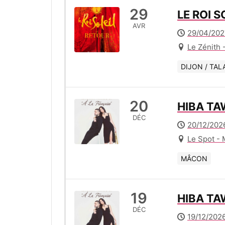
29
LE ROI S
AVR
29/04/202
Le Zénith 
DIJON / TAL
20
HIBA TAW
DÉC
20/12/2026
Le Spot -
MÂCON
19
HIBA TAW
DÉC
19/12/2026