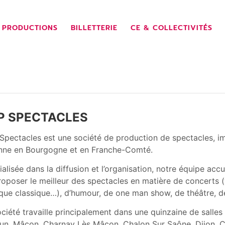
 PRODUCTIONS
BILLETTERIE
CE & COLLECTIVITÉS
S
P SPECTACLES
Spectacles est une société de production de spectacles, i
nne en Bourgogne et en Franche-Comté.
alisée dans la diffusion et l’organisation, notre équipe accu
oposer le meilleur des spectacles en matière de concerts (v
que classique…), d’humour, de one man show, de théâtre, d
ciété travaille principalement dans une quinzaine de salles 
tun, Mâcon, Charnay Lès Mâcon, Chalon Sur Saône, Dijon, C