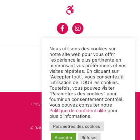
Nous utilisons des cookies sur
notre site web pour vous offrir
l'expérience la plus pertinente en
mémorisant vos préférences et vos
visites répétées. En cliquant sur
"Accepter tout", vous consentez à
l'utilisation de TOUS les cookies.
Toutefois, vous pouvez visiter
"Paramètres des cookies" pour
fournir un consentement contrôlé.
Copyright © 2021 d2p. All rights reserved.
Vous pouvez consulter notre
Politique de confidentialité
pour
plus d'informations.
03 85 41 50 04
info@d2p.fr
Paramètres des cookies
2 rue Perrault 71100 Chalon-sur-Saône
Accepter
Refuser
Politique de confidentialité