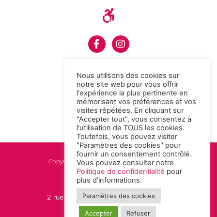
Nous utilisons des cookies sur
notre site web pour vous offrir
l'expérience la plus pertinente en
mémorisant vos préférences et vos
visites répétées. En cliquant sur
"Accepter tout", vous consentez à
l'utilisation de TOUS les cookies.
Toutefois, vous pouvez visiter
"Paramètres des cookies" pour
fournir un consentement contrôlé.
Copyright © 2021 d2p. All rights reserved.
Vous pouvez consulter notre
Politique de confidentialité
pour
plus d'informations.
03 85 41 50 04
info@d2p.fr
Paramètres des cookies
2 rue Perrault 71100 Chalon-sur-Saône
Accepter
Refuser
Politique de confidentialité