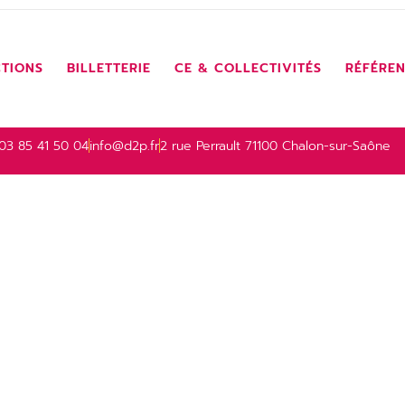
TIONS
BILLETTERIE
CE & COLLECTIVITÉS
RÉFÉRE
03 85 41 50 04
info@d2p.fr
2 rue Perrault 71100 Chalon-sur-Saône